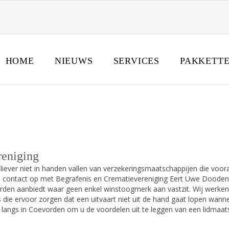
HOME
NIEUWS
SERVICES
PAKKETT
RDEN
U bevindt 
reniging
liever niet in handen vallen van verzekeringsmaatschappijen die voora
 contact op met Begrafenis en Crematievereniging Eert Uwe Dooden. 
vorden aanbiedt waar geen enkel winstoogmerk aan vastzit. Wij werke
s die ervoor zorgen dat een uitvaart niet uit de hand gaat lopen wann
 u langs in Coevorden om u de voordelen uit te leggen van een lidmaa