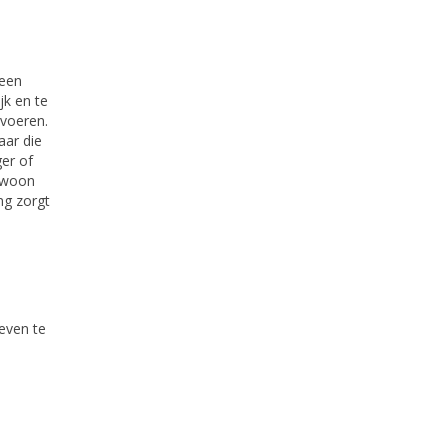
 een
jk en te
 voeren.
aar die
er of
gewoon
ng zorgt
even te