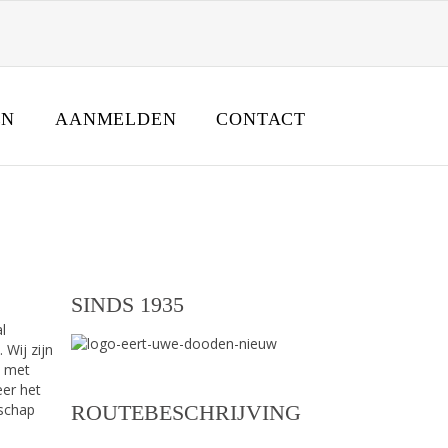
EN
AANMELDEN
CONTACT
zich hier
Home
Uitvaartverzekering Coevorden
SINDS 1935
l
Wij zijn
n met
eer het
tschap
ROUTEBESCHRIJVING