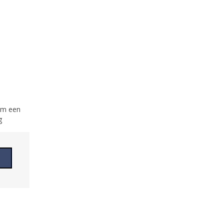
 om een
g