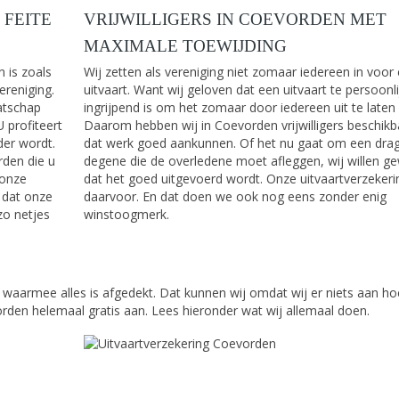
 FEITE
VRIJWILLIGERS IN COEVORDEN MET
MAXIMALE TOEWIJDING
 is zoals
Wij zetten als vereniging niet zomaar iedereen in voor
reniging.
uitvaart. Want wij geloven dat een uitvaart te persoonli
atschap
ingrijpend is om het zomaar door iedereen uit te laten
 profiteert
Daarom hebben wij in Coevorden vrijwilligers beschikb
der wordt.
dat werk goed aankunnen. Of het nu gaat om een drag
rden die u
degene die de overledene moet afleggen, wij willen 
 onze
dat het goed uitgevoerd wordt. Onze uitvaartverzekeri
 dat onze
daarvoor. En dat doen we ook nog eens zonder enig
zo netjes
winstoogmerk.
 waarmee alles is afgedekt. Dat kunnen wij omdat wij er niets aan ho
orden helemaal gratis aan. Lees hieronder wat wij allemaal doen.